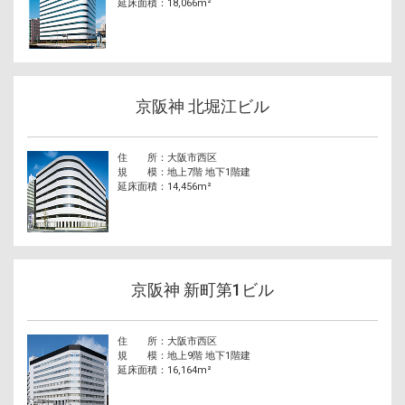
延床面積
18,066m²
京阪神 北堀江ビル
住 所
大阪市西区
規 模
地上7階 地下1階建
延床面積
14,456m²
京阪神 新町第1ビル
住 所
大阪市西区
規 模
地上9階 地下1階建
延床面積
16,164m²