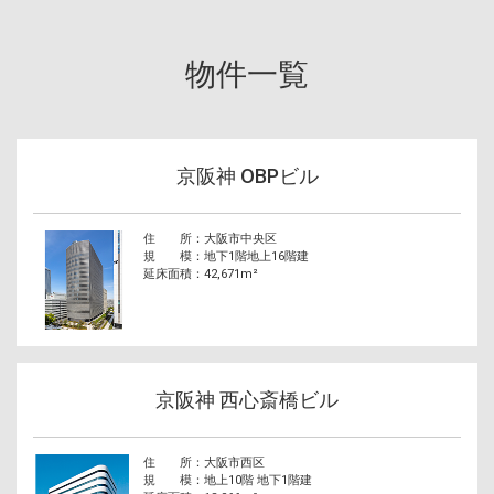
物件一覧
京阪神 OBPビル
住 所
大阪市中央区
規 模
地下1階地上16階建
延床面積
42,671m²
京阪神 西心斎橋ビル
住 所
大阪市西区
規 模
地上10階 地下1階建