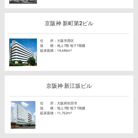
京阪神 新町第2ビル
住 所
大阪市西区
規 模
地上7階 地下1階建
延床面積
14,646m²
京阪神 新江坂ビル
住 所
大阪府吹田市
規 模
地上7階 地下1階建
延床面積
11,762m²