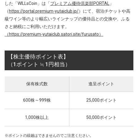
した「WILLsCoin」は「
プレミアム優待倶楽部PORTAL
」
（
https://portal.premium-yutaiclub.jp/
）にて、宿泊チケットや高
級ワイン等のより幅広いラインナップの優待品との交換や、ふる
さと納税にご利用いただけます。
（https://premium-yutaiclub.satori.site/furusato）
【株主優待ポイント表】
（1ポイント ≒ 1円相当）
保有株式数
進呈ポイント
600株～999株
25,000ポイント
1,000株以上
50,000ポイント
※
ポイントの繰越はできませんのでご注意ください。